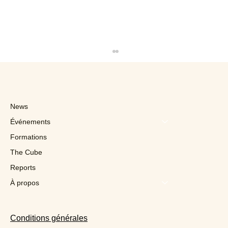
News
Événements
Formations
The Cube
Reports
« Je n'achète rien en Chine, pour mieux
soutenir nos producteurs »
À propos
Conditions générales