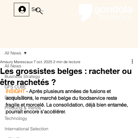
Se connecter
All News
Amaury Marescaux
7 oct. 2025
2 min de lecture
All News
Les grossistes belges : racheter ou
Business Strategy
être rachetés ?
GFS CUBE
INSIGHT 
-
 Après plusieurs années de fusions et 
Deals & Doors
acquisitions, le marché belge du foodservice reste 
fragile et morcelé. La consolidation, déjà bien entamée, 
Products & Trends
pourrait encore s’accélérer.
Technology
International Selection