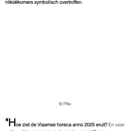
+ PLUS
nieuwkomers symbolisch overtroffen.
© FRe.
"H
oe ziet de Vlaamse horeca anno 2025 eruit?
 En voor 