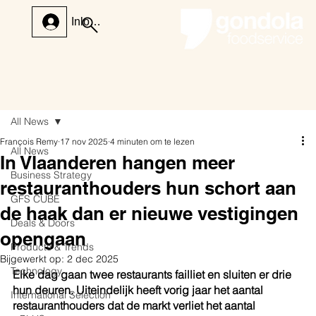
Inloggen
All News
François Remy
17 nov 2025
4 minuten om te lezen
All News
In Vlaanderen hangen meer
Business Strategy
restauranthouders hun schort aan
GFS CUBE
de haak dan er nieuwe vestigingen
Deals & Doors
opengaan
Products & Trends
Bijgewerkt op:
2 dec 2025
Technology
Elke dag gaan twee restaurants failliet en sluiten er drie 
hun deuren. Uiteindelijk heeft vorig jaar het aantal 
International Selection
restauranthouders dat de markt verliet het aantal 