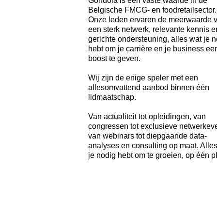
Gondola is een vaste waarde in de
Belgische FMCG- en foodretailsector.
Onze leden ervaren de meerwaarde 
een sterk netwerk, relevante kennis e
gerichte ondersteuning, alles wat je 
hebt om je carrière en je business ee
boost te geven.
Wij zijn de enige speler met een
allesomvattend aanbod binnen één
lidmaatschap.
Van actualiteit tot opleidingen, van
congressen tot exclusieve netwerkeve
van webinars tot diepgaande data-
analyses en consulting op maat. Alle
je nodig hebt om te groeien, op één p