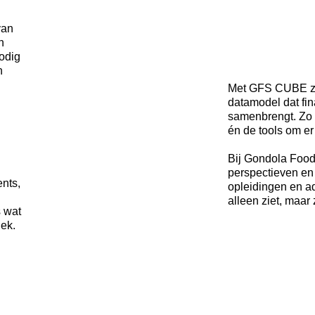
van
n
nodig
n
Met GFS CUBE zet
datamodel dat fi
samenbrengt. Zo kr
én de tools om er 
Bij Gondola Food
perspectieven en 
nts,
opleidingen en ad
alleen ziet, maar
s wat
lek.