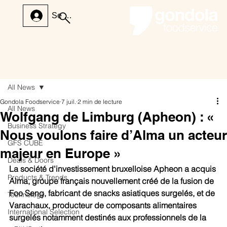
Se connecter
All News
Gondola Foodservice
7 juil.
2 min de lecture
All News
Wolfgang de Limburg (Apheon) : «
Business Strategy
Nous voulons faire d’Alma un acteur
GFS CUBE
majeur en Europe »
Deals & Doors
La société d'investissement bruxelloise Apheon a acquis 
Products & Trends
Alma, groupe français nouvellement créé de la fusion de 
Foo Seng, fabricant de snacks asiatiques surgelés, et de 
Technology
Varachaux, producteur de composants alimentaires 
International Selection
surgelés notamment destinés aux professionnels de la 