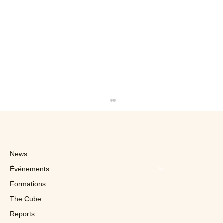
News
Événements
Formations
The Cube
Reports
À 68 ans, Colmar s’impose un lifting à 7