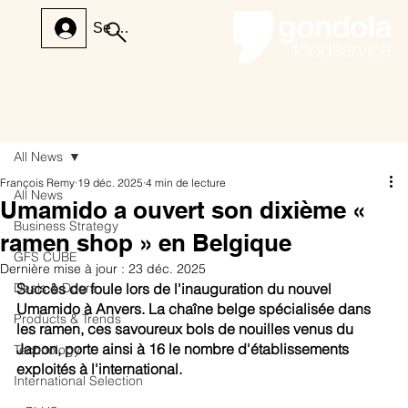
Se connecter
All News
François Remy
19 déc. 2025
4 min de lecture
All News
Umamido a ouvert son dixième «
Business Strategy
ramen shop » en Belgique
GFS CUBE
Dernière mise à jour :
23 déc. 2025
Deals & Doors
Succès de foule lors de l'inauguration du nouvel 
Umamido à Anvers. La chaîne belge spécialisée dans 
Products & Trends
les ramen, ces savoureux bols de nouilles venus du 
Japon, porte ainsi à 16 le nombre d'établissements 
Technology
exploités à l'international.
International Selection