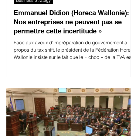
Business Strategy
Emmanuel Didion (Horeca Wallonie): «
Nos entreprises ne peuvent pas se
permettre cette incertitude »
Face aux aveux d'impréparation du gouvernement à
propos du tax shift, le président de la Fédération Horeca
Wallonie insiste sur le fait que le « choc » de la TVA est
autant préoccupant que « le manque de structure », de
clarté et de dialogue.