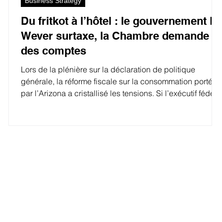
Business Strategy
Du fritkot à l’hôtel : le gouvernement D
Wever surtaxe, la Chambre demande
des comptes
Lors de la plénière sur la déclaration de politique
générale, la réforme fiscale sur la consommation portée
par l’Arizona a cristallisé les tensions. Si l’exécutif fédéra
défend un rééquilibrage budgétaire et une réduction de
la charge sur le travail, l’opposition parlementaire
t
dénonce une explosion des prix du quotidien, du cornet
de frites à la nuitée d’hôtel.