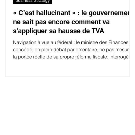
Business Strategy
« C’est hallucinant » : le gouvernement
ne sait pas encore comment va
s'appliquer sa hausse de TVA
Navigation à vue au fédéral : le ministre des Finances a
concédé, en plein débat parlementaire, ne pas mesurer
la portée réelle de sa propre réforme fiscale. Interrogée
sur l'impact précis de la hausse de la TVA à 12% pour
les cantines scolaires et les maisons de repos, la
majorité a dû admettre un vide juridique total, se montran
ouverte pour en produire les textes de loi aux bons
conseils... de l'opposition. Plénière, Chambre des
représentants © lachambre.be C' est un aveu