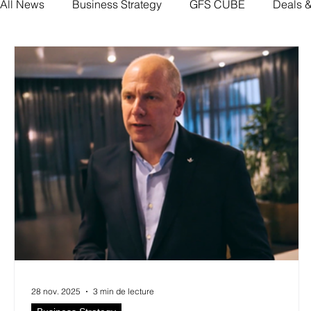
All News
Business Strategy
GFS CUBE
Deals 
28 nov. 2025
3 min de lecture