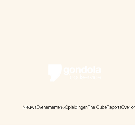
Nieuws
Evenementen
Opleidingen
The Cube
Reports
Over o