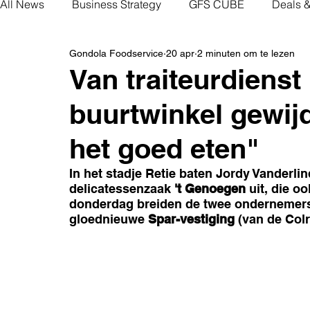
All News
Business Strategy
GFS CUBE
Deals 
Gondola Foodservice
20 apr
2 minuten om te lezen
Van traiteurdienst
buurtwinkel gewij
het goed eten"
In het stadje Retie baten Jordy Vanderli
delicatessenzaak 
't Genoegen
 uit, die o
donderdag breiden de twee ondernemers
gloednieuwe 
Spar-vestiging
 (van de Col