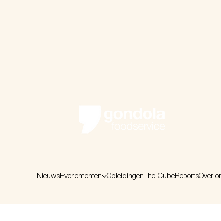
Nieuws
Evenementen
Opleidingen
The Cube
Reports
Over o