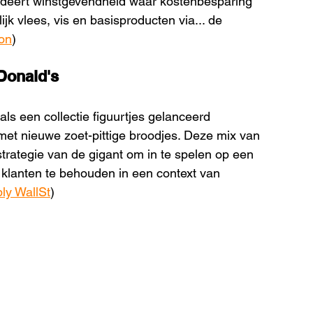
andeert winstgevendheid waar kostenbesparing 
ijk vlees, vis en basisproducten via... de 
ion
)
cDonald's
ls een collectie figuurtjes gelanceerd 
 met nieuwe zoet-pittige broodjes. Deze mix van 
trategie van de gigant om in te spelen op een 
klanten te behouden in een context van 
ly WallSt
)