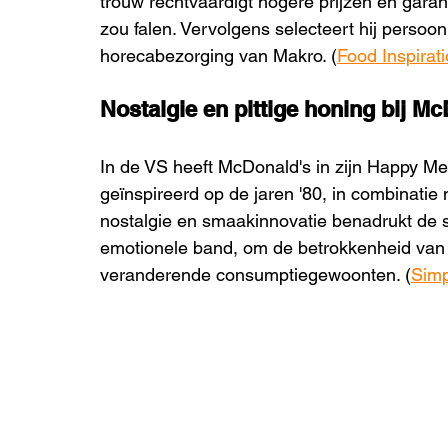
trouw rechtvaardigt hogere prijzen en gar
zou falen. Vervolgens selecteert hij persoonl
horecabezorging van Makro. (
Food Inspirat
Nostalgie en pittige honing bij M
In de VS heeft McDonald's in zijn Happy Mea
geïnspireerd op de jaren '80, in combinatie
nostalgie en smaakinnovatie benadrukt de s
emotionele band, om de betrokkenheid van 
veranderende consumptiegewoonten. (
Simp