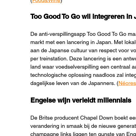
(
Food&Wine
)
Too Good To Go wil integreren in
De anti-verspillingsapp Too Good To Go maak
markt met een lancering in Japan. Met lokal
aan de Japanse cultuur van respect voor vo
per treinstation. Deze lancering is een ant
land waar voedselverspilling een centraal aan
technologische oplossing naadloos zal integr
dagelijkse leven van de Japanners. (
Néores
Engelse wijn verleidt millennials
De Britse producent Chapel Down boekt een
verandering in smaak bij de nieuwe generati
champagne links liggen ten gunste van Engel