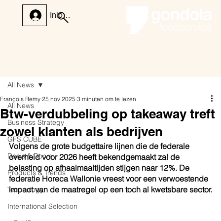
Inloggen
All News
François Remy
25 nov 2025
3 minuten om te lezen
All News
Btw-verdubbeling op takeaway treft
Business Strategy
zowel klanten als bedrijven
GFS CUBE
Volgens de grote budgettaire lijnen die de federale 
Deals & Doors
overheid voor 2026 heeft bekendgemaakt zal de 
belasting op afhaalmaaltijden stijgen naar 12%. De 
Products & Trends
federatie Horeca Wallonie vreest voor een verwoestende 
impact van de maatregel op een toch al kwetsbare sector.
Technology
International Selection