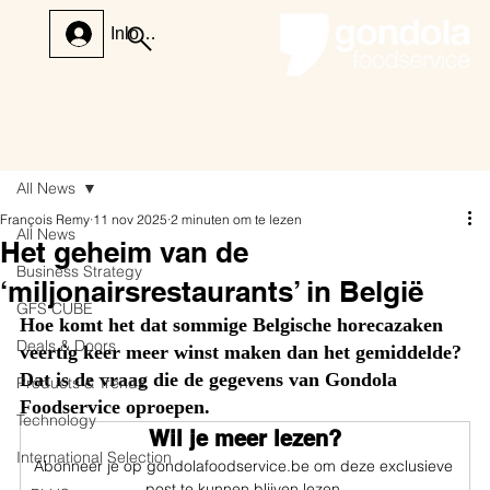
Inloggen
All News
François Remy
11 nov 2025
2 minuten om te lezen
All News
Het geheim van de
Business Strategy
‘miljonairsrestaurants’ in België
GFS CUBE
Hoe komt het dat sommige Belgische horecazaken 
Deals & Doors
veertig keer meer winst maken dan het gemiddelde? 
Dat is de vraag die de gegevens van Gondola 
Products & Trends
Foodservice oproepen.
Technology
Wil je meer lezen?
International Selection
Abonneer je op gondolafoodservice.be om deze exclusieve 
post te kunnen blijven lezen.