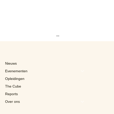
Nieuws
Evenementen
Opleidingen
The Cube
Reports
Horeca: België, Europees kampioen
wat dichtheid betreft... maar tegen
Over ons
welke prijs?