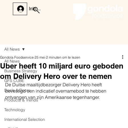
Inloggen
All News
Gondola Foodservice
25 mei
2 minuten om te lezen
All News
Uber heeft 10 miljard euro geboden
Business Strategy
om Delivery Hero over te nemen
GFS CUBE
De Duitse maaltijdbezorger Delivery Hero heeft 
Deals & Doors
bevestigd een indicatief overnamebod te hebben 
ontvangen van zijn Amerikaanse tegenhanger.
Products & Trends
Technology
International Selection