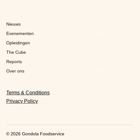
Nieuws
Evenementen
Opleidingen
The Cube
Reports
Disney en Kraft Heinz bundelen
marketingkrachten voor "onvergetelijke
Over ons
ervaringen"
Terms & Conditions
Privacy Policy
© 2026 Gondola Foodservice