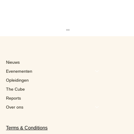
Nieuws
Evenementen
Opleidingen
The Cube
Reports
Eerste GFS Congres: verse data en
spicy ideeën voor de foodservice van
Over ons
morgen
Terms & Conditions