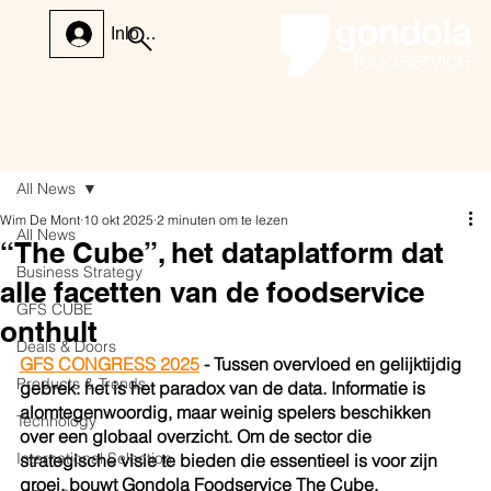
Inloggen
All News
Wim De Mont
10 okt 2025
2 minuten om te lezen
All News
“The Cube”, het dataplatform dat
Business Strategy
alle facetten van de foodservice
GFS CUBE
onthult
Deals & Doors
GFS CONGRESS 2025
- Tussen overvloed en gelijktijdig 
Products & Trends
gebrek: het is het paradox van de data. Informatie is 
alomtegenwoordig, maar weinig spelers beschikken 
Technology
over een globaal overzicht. Om de sector die 
International Selection
strategische visie te bieden die essentieel is voor zijn 
groei, bouwt Gondola Foodservice The Cube.