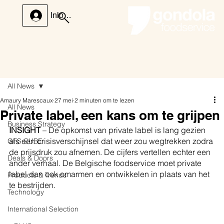
Inloggen
All News
Amaury Marescaux
27 mei
2 minuten om te lezen
All News
Private label, een kans om te grijpen
Business Strategy
INSIGHT
 – De opkomst van private label is lang gezien 
als een crisisverschijnsel dat weer zou wegtrekken zodra 
GFS CUBE
de prijsdruk zou afnemen. De cijfers vertellen echter een 
Deals & Doors
ander verhaal. De Belgische foodservice moet private 
label dan ook omarmen en ontwikkelen in plaats van het 
Products & Trends
te bestrijden.
Technology
International Selection