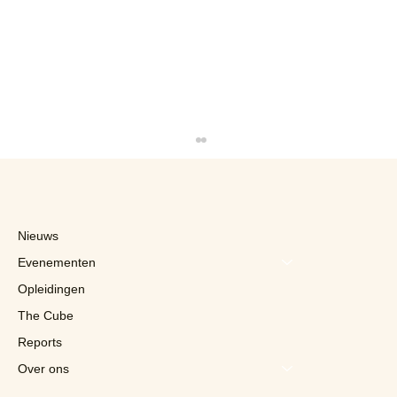
Nieuws
Evenementen
Opleidingen
The Cube
Reports
"Alcoholvrij bier is een
sleutelopportuniteit", verzekert AB
Over ons
InBev