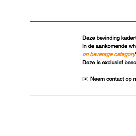
Deze bevinding kadert
in de aankomende whi
on beverage category
Deze is exclusief bes
✉️ 
Neem contact op m