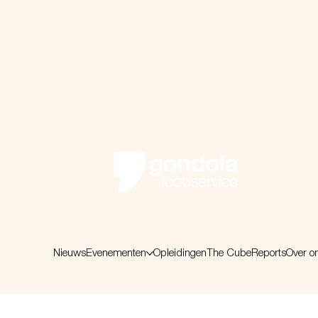
Nieuws
Evenementen
Opleidingen
The Cube
Reports
Over o