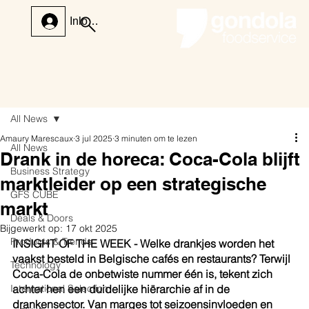
Inloggen
All News
Amaury Marescaux
3 jul 2025
3 minuten om te lezen
All News
Drank in de horeca: Coca-Cola blijft
Business Strategy
marktleider op een strategische
GFS CUBE
markt
Deals & Doors
Bijgewerkt op:
17 okt 2025
Products & Trends
INSIGHT OF THE WEEK - Welke drankjes worden het 
vaakst besteld in Belgische cafés en restaurants? Terwijl 
Technology
Coca-Cola de onbetwiste nummer één is, tekent zich 
International Selection
achter hen een duidelijke hiërarchie af in de 
drankensector. Van marges tot seizoensinvloeden en 