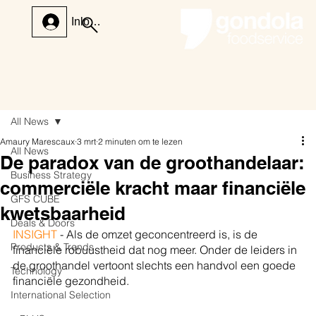
Inloggen
All News
Amaury Marescaux
3 mrt
2 minuten om te lezen
All News
De paradox van de groothandelaar:
Business Strategy
commerciële kracht maar financiële
GFS CUBE
kwetsbaarheid
Deals & Doors
INSIGHT
 - Als de omzet geconcentreerd is, is de 
Products & Trends
financiële robuustheid dat nog meer. Onder de leiders in 
de groothandel vertoont slechts een handvol een goede 
Technology
financiële gezondheid.
International Selection