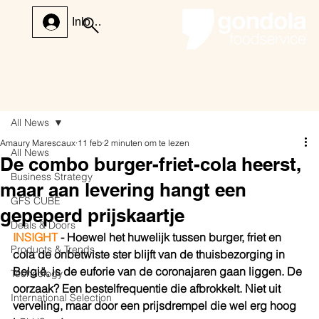
Inloggen
All News
Amaury Marescaux
11 feb
2 minuten om te lezen
All News
De combo burger-friet-cola heerst,
Business Strategy
maar aan levering hangt een
GFS CUBE
gepeperd prijskaartje
Deals & Doors
INSIGHT
 - Hoewel het huwelijk tussen burger, friet en 
Products & Trends
cola de onbetwiste ster blijft van de thuisbezorging in 
België, is de euforie van de coronajaren gaan liggen. De 
Technology
oorzaak? Een bestelfrequentie die afbrokkelt. Niet uit 
International Selection
verveling, maar door een prijsdrempel die wel erg hoog 