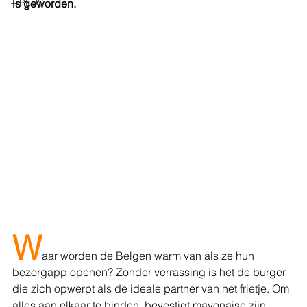
+ PLUS
is geworden.
W
aar worden de Belgen warm van als ze hun 
bezorgapp openen? Zonder verrassing is het de burger 
die zich opwerpt als de ideale partner van het frietje. Om 
alles aan elkaar te binden, bevestigt mayonaise zijn 