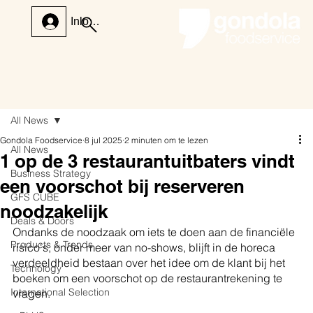
Inloggen
All News
Gondola Foodservice
8 jul 2025
2 minuten om te lezen
All News
1 op de 3 restaurantuitbaters vindt
Business Strategy
een voorschot bij reserveren
GFS CUBE
noodzakelijk
Deals & Doors
Ondanks de noodzaak om iets te doen aan de financiële 
Products & Trends
risico's, onder meer van no-shows, blijft in de horeca 
verdeeldheid bestaan over het idee om de klant bij het 
Technology
boeken om een voorschot op de restaurantrekening te 
International Selection
vragen.