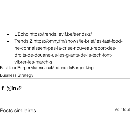
L’Echo 
https://trends.levif.be/trends-z/
Trends Z 
https://omny.fm/shows/le-brief/les-fast-food-
ne-connaissent-pas-la-crise-nouveau-report-des-
droits-de-douane-us-les-g-ants-de-la-tech-font-
vibrer-les-march-s
Fast-food
Burger
Marescaux
Mcdonalds
Burger king
Business Strategy
Voir tout
Posts similaires