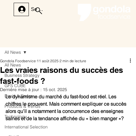
Se connecter
All News
Gondola Foodservice
11 août 2025
2 min de lecture
All News
Les vraies raisons du succès des
Business Strategy
fast-foods ?
GFS CUBE
Dernière mise à jour :
15 oct. 2025
Deals & Doors
Le dynamisme du marché du fast-food est réel. Les 
chiffres le prouvent. Mais comment expliquer ce succès 
Products & Trends
alors qu’il a notamment la concurrence des enseignes 
Technology
saines et de la tendance affichée du « bien manger »? 
International Selection