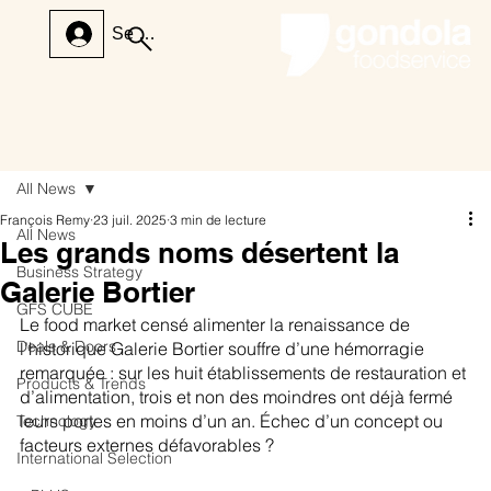
Se connecter
All News
François Remy
23 juil. 2025
3 min de lecture
All News
Les grands noms désertent la
Business Strategy
Galerie Bortier
GFS CUBE
Le food market censé alimenter la renaissance de 
Deals & Doors
l’historique Galerie Bortier souffre d’une hémorragie 
remarquée : sur les huit établissements de restauration et 
Products & Trends
d’alimentation, trois et non des moindres ont déjà fermé 
leurs portes en moins d’un an. Échec d’un concept ou 
Technology
facteurs externes défavorables ?
International Selection