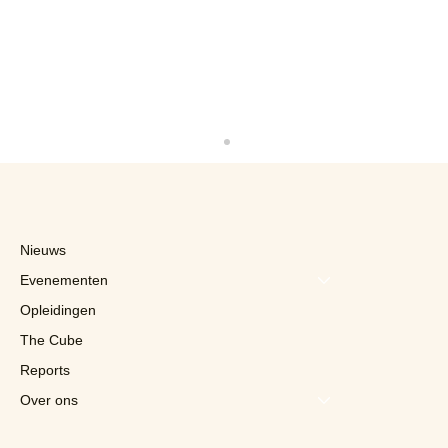
Nieuws
Evenementen
Opleidingen
The Cube
Reports
Stefanie en Evelyn Denys, co-CEO van
Délino, zijn genomineerden voor de
Over ons
Personality of the Year-awards