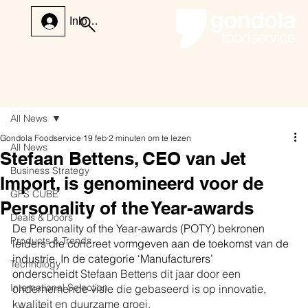
Inloggen
All News
Gondola Foodservice
19 feb
2 minuten om te lezen
All News
Stefaan Bettens, CEO van Jet
Business Strategy
Import, is genomineerd voor de
GFS CUBE
Personality of the Year-awards
Deals & Doors
De Personality of the Year-awards (POTY) bekronen 
Products & Trends
leiders die concreet vormgeven aan de toekomst van de 
industrie. In de categorie ‘Manufacturers’ 
Technology
onderscheidt
 Stefaan Bettens dit jaar door een 
International Selection
ondernemende visie die gebaseerd is op innovatie, 
kwaliteit en duurzame groei.