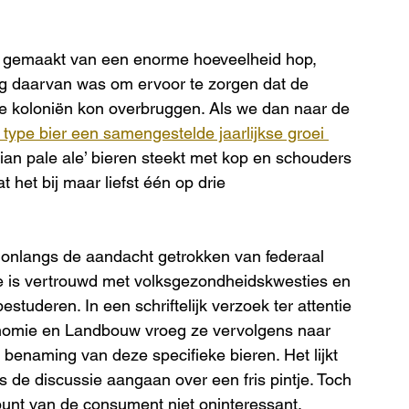
 gemaakt van een enorme hoeveelheid hop, 
g daarvan was om ervoor te zorgen dat de 
e koloniën kon overbruggen. Als we dan naar de 
t type bier een samengestelde jaarlijkse groei 
an pale ale’ bieren steekt met kop en schouders 
 het bij maar liefst één op drie 
t onlangs de aandacht getrokken van federaal 
e is vertrouwd met volksgezondheidskwesties en 
studeren. In een schriftelijk verzoek ter attentie 
nomie en Landbouw vroeg ze vervolgens naar 
 benaming van deze specifieke bieren. Het lijkt 
s de discussie aangaan over een fris pintje. Toch 
punt van de consument niet oninteressant.