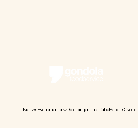
Nieuws
Evenementen
Opleidingen
The Cube
Reports
Over o