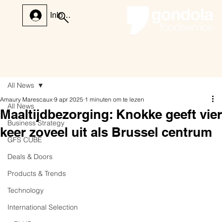
Inloggen
All News
Amaury Marescaux
9 apr 2025
1 minuten om te lezen
All News
Maaltijdbezorging: Knokke geeft vier
Business Strategy
keer zoveel uit als Brussel centrum
GFS CUBE
Deals & Doors
Products & Trends
Technology
International Selection