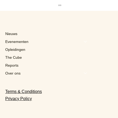
Nieuws
Evenementen
Opleidingen
The Cube
Reports
“The Cube”, het dataplatform dat alle
facetten van de foodservice onthult
Over ons
Terms & Conditions
Privacy Policy