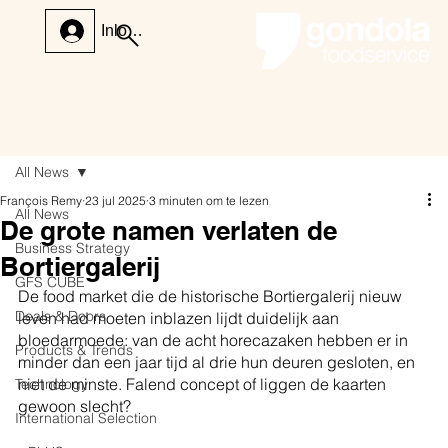
Inloggen
All News
François Remy
23 jul 2025
3 minuten om te lezen
All News
De grote namen verlaten de
Business Strategy
Bortiergalerij
GFS CUBE
De food market die de historische Bortiergalerij nieuw 
Deals & Doors
leven had moeten inblazen lijdt duidelijk aan 
bloedarmoede: van de acht horecazaken hebben er in 
Products & Trends
minder dan een jaar tijd al drie hun deuren gesloten, en 
niet de minste. Falend concept of liggen de kaarten 
Technology
gewoon slecht?
International Selection