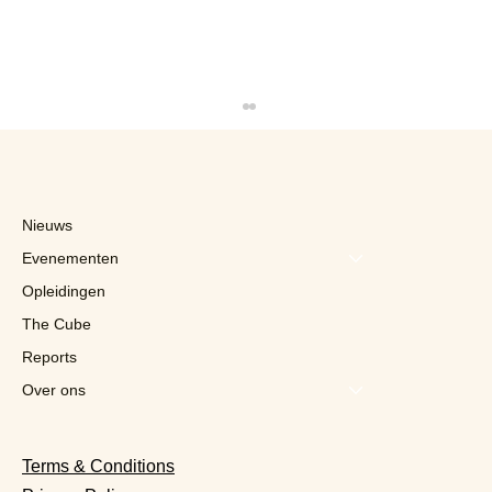
Nieuws
Evenementen
Opleidingen
The Cube
Reports
Uber heeft 10 miljard euro geboden om
Delivery Hero over te nemen
Over ons
Terms & Conditions