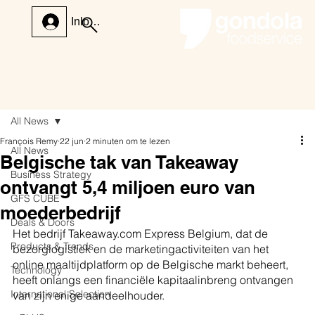
Inloggen
All News
François Remy
22 jun
2 minuten om te lezen
All News
Belgische tak van Takeaway
Business Strategy
ontvangt 5,4 miljoen euro van
GFS CUBE
moederbedrijf
Deals & Doors
Het bedrijf Takeaway.com Express Belgium, dat de 
Products & Trends
bezorglogistiek en de marketingactiviteiten van het 
online maaltijdplatform op de Belgische markt beheert, 
Technology
heeft onlangs een financiële kapitaalinbreng ontvangen 
International Selection
van zijn enige aandeelhouder.