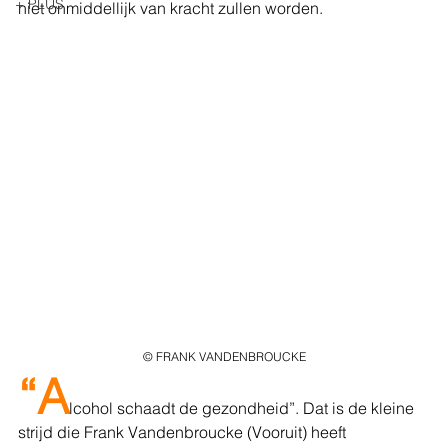
+ PLUS
niet onmiddellijk van kracht zullen worden.
© FRANK VANDENBROUCKE
“A
lcohol schaadt de gezondheid”. Dat is de kleine 
strijd die Frank Vandenbroucke (Vooruit) heeft 