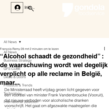
Inloggen
All News
François Remy
28 mrt
2 minuten om te lezen
All News
“Alcohol schaadt de gezondheid” :
Business Strategy
de waarschuwing wordt wel degelijk
GFS CUBE
verplicht op alle reclame in België,
Deals & Doors
maar...
Products & Trends
De Ministerraad heeft vrijdag groen licht gegeven voor 
Technology
een voorstel van minister Frank Vandenbroucke (Vooruit), 
dat nieuwe verboden voor alcoholische dranken 
International Selection
voorschrijft. Het gaat om afgezwakte maatregelen die 