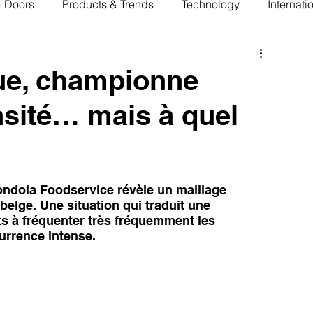
& Doors
Products & Trends
Technology
Internati
que, championne
nsité… mais à quel
dola Foodservice révèle un maillage 
belge. Une situation qui traduit une 
ts à fréquenter très fréquemment les 
rrence intense.