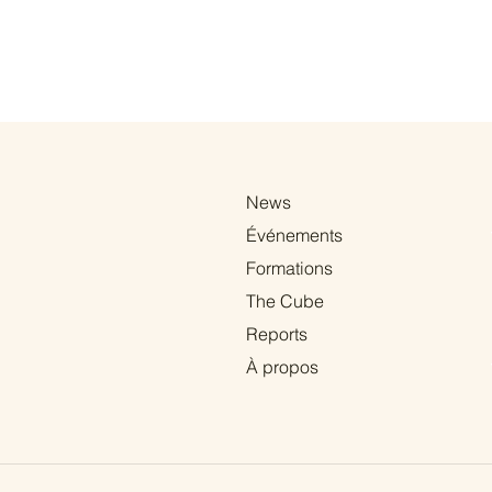
News
Événements
Formations
The Cube
ue un rôle
27% des établissements
Reports
s l’économie
horeca belges travaillent
à perte
À propos