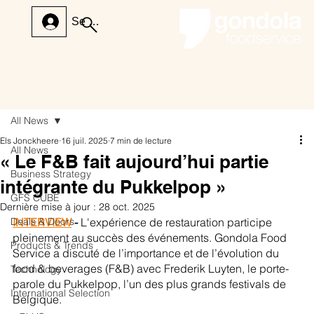
Se connecter
All News
Els Jonckheere
16 juil. 2025
7 min de lecture
All News
« Le F&B fait aujourd’hui partie
Business Strategy
intégrante du Pukkelpop »
GFS CUBE
Dernière mise à jour :
28 oct. 2025
Deals & Doors
INTERVIEW
 - 
L'expérience de restauration participe 
pleinement au succès des événements. Gondola Food 
Products & Trends
Service a discuté de l’importance et de l’évolution du 
food & beverages (F&B) avec Frederik Luyten, le porte-
Technology
parole du Pukkelpop, l’un des plus grands festivals de 
International Selection
Belgique. 