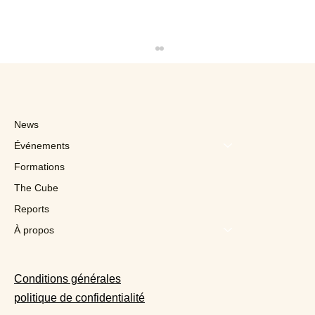
News
Événements
Formations
The Cube
Reports
« L’horeca n’a pas besoin de privilèges
mais d’un cadre cohérent »
À propos
Conditions générales
politique de confidentialité