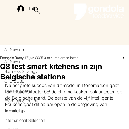
Inloggen
All News
François Remy
17 jun 2025
3 minuten om te lezen
All News
Q8 test smart kitchens in zijn
Business Strategy
Belgische stations
GFS CUBE
Na het grote succes van dit model in Denemarken gaat 
Deals & Doors
tankstationuitbater Q8 de slimme keuken ook uittesten op 
de Belgische markt. De eerste van de vijf intelligente 
Products & Trends
keukens gaat dit najaar open in de omgeving van 
Herstal.
Technology
International Selection