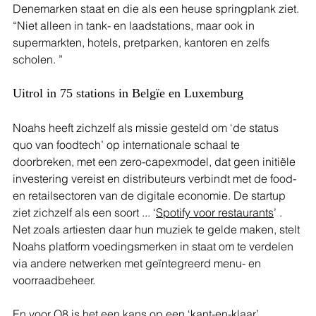
Denemarken staat en die als een heuse springplank ziet. 
“Niet alleen in tank- en laadstations, maar ook in 
supermarkten, hotels, pretparken, kantoren en zelfs 
scholen. ”
Uitrol in 75 stations in Belgïe en Luxemburg
Noahs heeft zichzelf als missie gesteld om ‘de status 
quo van foodtech’ op internationale schaal te 
doorbreken, met een zero-capexmodel, dat geen initiële 
investering vereist en distributeurs verbindt met de food- 
en retailsectoren van de digitale economie. De startup 
ziet zichzelf als een soort ... ‘
Spotify voor restaurants
’ . 
Net zoals artiesten daar hun muziek te gelde maken, stelt 
Noahs platform voedingsmerken in staat om te verdelen 
via andere netwerken met geïntegreerd menu- en 
voorraadbeheer.
En voor Q8 is het een kans op een ‘kant-en-klaar’ 