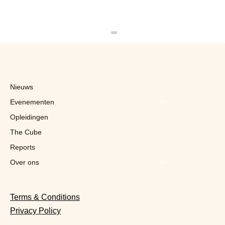
Nieuws
Evenementen
Opleidingen
The Cube
Reports
Colruyt Professionals opent zijn eerste
Vlaamse filialen in Gent en Machelen
Over ons
Terms & Conditions
Privacy Policy