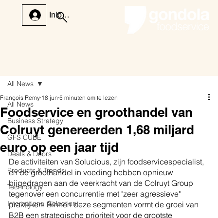
Inloggen
All News
François Remy
18 jun
5 minuten om te lezen
All News
Foodservice en groothandel van
Business Strategy
Colruyt genereerden 1,68 miljard
GFS CUBE
euro op een jaar tijd
Deals & Doors
De activiteiten van Solucious, zijn foodservicespecialist, 
Products & Trends
en de groothandel in voeding hebben opnieuw 
bijgedragen aan de veerkracht van de Colruyt Group 
Technology
tegenover een concurrentie met "zeer agressieve" 
International Selection
praktijken. Binnen deze segmenten vormt de groei van 
B2B een strategische prioriteit voor de grootste 