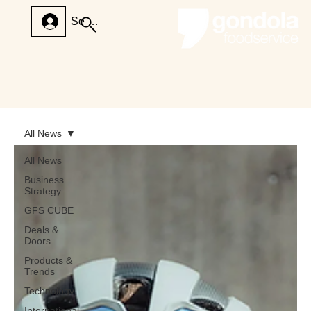
Se connecter
All News
All News
Business
Strategy
GFS CUBE
Deals &
Doors
Products &
Trends
Technology
International