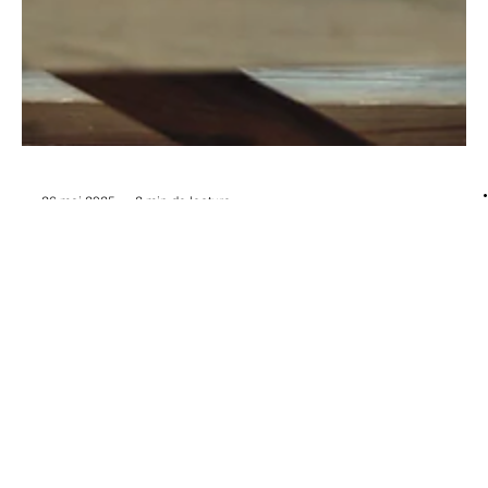
26 mai 2025
2 min de lecture
Business Strategy
La « bière des sportifs » Thrive sonde
l’intérêt des clients pour du
crowdfunding
La marque belge de bière sans alcool protéinée étudie