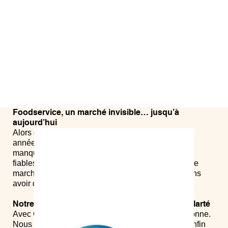
Foodservice, un marché invisible… jusqu’à
aujourd’hui
Alors que le foodretail est cartographié depuis des
années, la foodservice reste une zone floue. Un
manque inquiétant de transparence et de données
fiables empêche d’avoir une perception claire sur le
marché. Les acteurs y naviguent à l’aveuglette, sans
avoir de visibilité sur l’ensemble du paysage.
Notre mission : apporter une réponse et de la clarté
Avec Gondola Foodservice, nous changeons la donne.
Nous collectons et analysons des données pour enfin