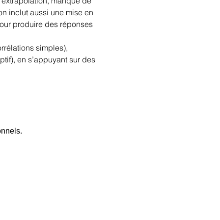
, extrapolation, manque de 
ion inclut aussi une mise en 
our produire des réponses 
rélations simples), 
tif), en s’appuyant sur des 
onnels.