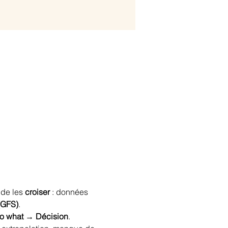
 de les 
croiser
 : données 
(GFS)
.
o what → Décision
.