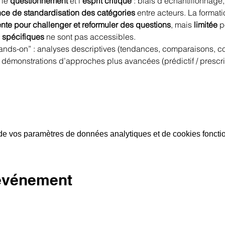
le 
questionnement
 et l’
esprit critique
 : biais d’échantillonnage
ce de standardisation des catégories
 entre acteurs. La format
ente pour challenger et reformuler des questions
, mais 
limitée
 p
 spécifiques
 ne sont pas accessibles.
hands-on” : analyses descriptives (tendances, comparaisons, cor
 démonstrations d’approches plus avancées (prédictif / prescrip
e vos paramètres de données analytiques et de cookies foncti
 événement