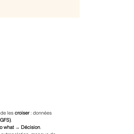
 de les 
croiser
 : données 
(GFS)
.
o what → Décision
.