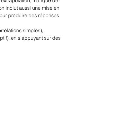
, extrapolation, manque de 
ion inclut aussi une mise en 
our produire des réponses 
rélations simples), 
tif), en s’appuyant sur des 