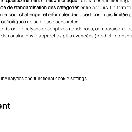
le 
questionnement
 et l’
esprit critique
 : biais d’échantillonnage
ce de standardisation des catégories
 entre acteurs. La format
ente pour challenger et reformuler des questions
, mais 
limitée
 p
 spécifiques
 ne sont pas accessibles.
hands-on” : analyses descriptives (tendances, comparaisons, cor
 démonstrations d’approches plus avancées (prédictif / prescrip
 Analytics and functional cookie settings.
ent