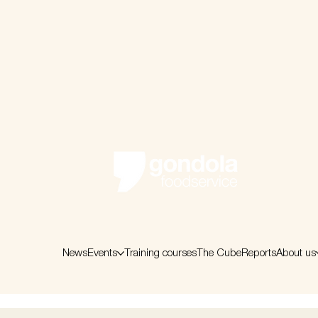
News
Events
Training courses
The Cube
Reports
About us