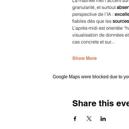
La matinée met l’accent sur 
granularité, et surtout 
absen
perspective de l’IA : 
excell
fiables dès que les 
sources
L’après-midi est orientée “
visualisation de données et
cas concrets et sur…
Show More
Google Maps were blocked due to your
Share this ev