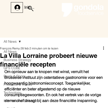
Inloggen
All News
François Remy
28 feb
2 minuten om te lezen
All News
La Villa Lorraine probeert nieuwe
Business Strategy
financiële recepten
GFS CUBE
Om opnieuw aan te knopen met winst, verruilt het 
Deals & Doors
Brusselse instituut zijn ostentatieve gastronomie voor een 
hoogwaardig bistronomieconcept. Toegankelijker, 
Products & Trends
efficiënter en beter afgestemd op de nieuwe 
Technology
consumptiegewoonten. En ook het vertrek van de vorige 
sterrenchef draagt bij aan deze financiële inspanning.
International Selection