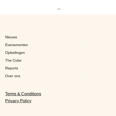
Nieuws
Evenementen
Opleidingen
The Cube
Reports
Villa Lorraine en Yves Mattagne: dat de
sterrenchef zou vertrekken stond in de
Over ons
financiële sterren geschreven
Terms & Conditions
Privacy Policy