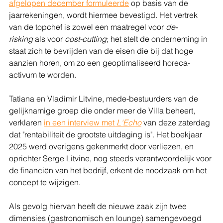
afgelopen december formuleerde
 op basis van de 
jaarrekeningen, wordt hiermee bevestigd. Het vertrek 
van de topchef is zowel een maatregel voor 
de-
risking
 als voor 
cost-cutting
; het stelt de onderneming in 
staat zich te bevrijden van de eisen die bij dat hoge 
aanzien horen, om zo een geoptimaliseerd horeca-
activum te worden.
Tatiana en Vladimir Litvine, mede-bestuurders van de 
gelijknamige groep die onder meer de Villa beheert, 
verklaren 
in een interview met 
L'Echo
 van deze zaterdag 
dat "rentabiliteit de grootste uitdaging is". Het boekjaar 
2025 werd overigens gekenmerkt door verliezen, en 
oprichter Serge Litvine, nog steeds verantwoordelijk voor 
de financiën van het bedrijf, erkent de noodzaak om het 
concept te wijzigen.
Als gevolg hiervan heeft de nieuwe zaak zijn twee 
dimensies (gastronomisch en lounge) samengevoegd 