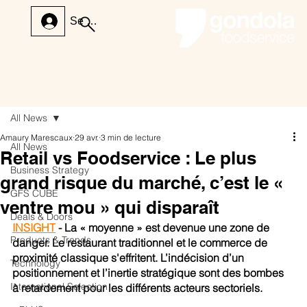
Se connecter
All News
Amaury Marescaux
29 avr.
3 min de lecture
All News
Retail vs Foodservice : Le plus
Business Strategy
grand risque du marché, c’est le «
GFS CUBE
ventre mou » qui disparaît
Deals & Doors
INSIGHT
 - La « moyenne » est devenue une zone de 
Products & Trends
danger. Le restaurant traditionnel et le commerce de 
proximité classique s'effritent. L’indécision d’un 
Technology
positionnement et l’inertie stratégique sont des bombes 
International Selection
à retardement pour les différents acteurs sectoriels.