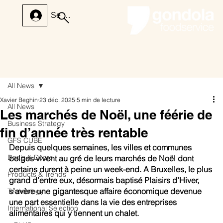
Se connecter
All News
Xavier Beghin
23 déc. 2025
5 min de lecture
All News
Les marchés de Noël, une féérie de
Business Strategy
fin d’année très rentable
GFS CUBE
Depuis quelques semaines, les villes et communes 
Deals & Doors
belges vivent au gré de leurs marchés de Noël dont 
certains durent à peine un week-end. A Bruxelles, le plus 
Products & Trends
grand d’entre eux, désormais baptisé Plaisirs d’Hiver, 
s’avère une gigantesque affaire économique devenue 
Technology
une part essentielle dans la vie des entreprises 
International Selection
alimentaires qui y tiennent un chalet.