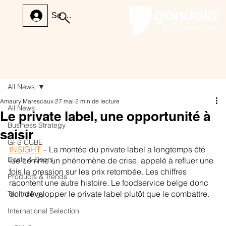
Se connecter
All News
Amaury Marescaux
27 mai
2 min de lecture
All News
Le private label, une opportunité à
Business Strategy
saisir
GFS CUBE
INSIGHT
 – La montée du private label a longtemps été 
Deals & Doors
lue comme un phénomène de crise, appelé à refluer une 
fois la pression sur les prix retombée. Les chiffres 
Products & Trends
racontent une autre histoire. Le foodservice belge donc 
doit développer le private label plutôt que le combattre.
Technology
International Selection