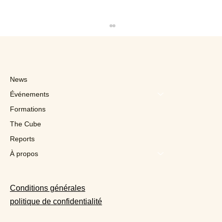
News
Événements
Formations
The Cube
Reports
« La bière sans alcool est une
opportunité clé », assure AB InBev
À propos
Conditions générales
politique de confidentialité