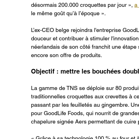
désormais 200.000 croquettes par jour », 
a
le même goût qu’à l’époque ».
L’ex-CEO belge rejoindra l'entreprise GoodL
douceur et contribuer à stimuler l'innovatio
néerlandais de son côté franchit une étape st
encore son offre de produits.
Objectif : mettre les bouchées doub
La gamme de TNS se déploie sur 80 produit
traditionnelles croquettes aux crevettes à c
passant par les feuilletés au gingembre. Un
pour GoodLife Foods, qui nourrit de grandes 
chapelure signée Aers permettant de cuire 
« Grâce à sa technologie 100 % au four et