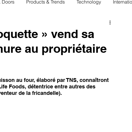
& Doors
Products & Trends
Technology
Internati
roquette » vend sa
ure au propriétaire
isson au four, élaboré par TNS, connaîtront 
ife Foods, détentrice entre autres des 
nteur de la fricandelle).