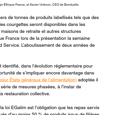
gri-Éthique France, et Xavier Unkovic, CEO de Bonduelle.
iers de tonnes de produits labellisés tels que des 
des courgettes seront disponibles dans les 
 maisons de retraite et autres structures 
ique France lors de la présentation la semaine 
od Service. L’aboutissement de deux années de 
t identifié, dans l’évolution réglementaire pour 
pportunité de s’impliquer encore davantage dans 
pour États généraux de l’alimentation)
 adoptée il 
e série de mesures phasées, à l’instar de 
a restauration collective.
a loi EGalim est l’obligation que les repas servis 
tués d’au moins 50 % de produits issus de filières 