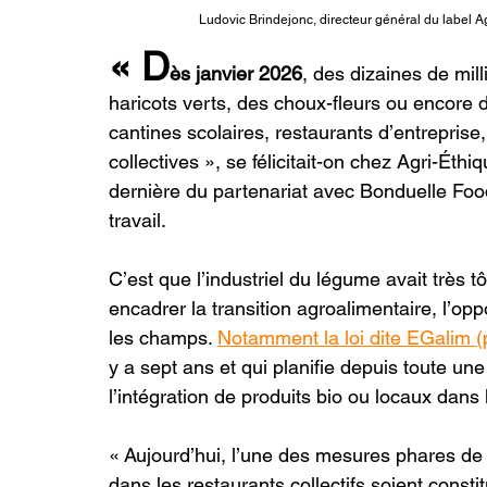
Ludovic Brindejonc, directeur général du label A
« D
ès janvier 2026
, des dizaines de mill
haricots verts, des choux-fleurs ou encore 
cantines scolaires, restaurants d’entreprise,
collectives », se félicitait-on chez Agri-Éth
dernière du partenariat avec Bonduelle Fo
travail.
C’est que l’industriel du légume avait très tô
encadrer la transition agroalimentaire, l’o
les champs. 
Notamment la loi dite EGalim (
y a sept ans et qui planifie depuis toute un
l’intégration de produits bio ou locaux dans l
« Aujourd’hui, l’une des mesures phares de l
dans les restaurants collectifs soient consti