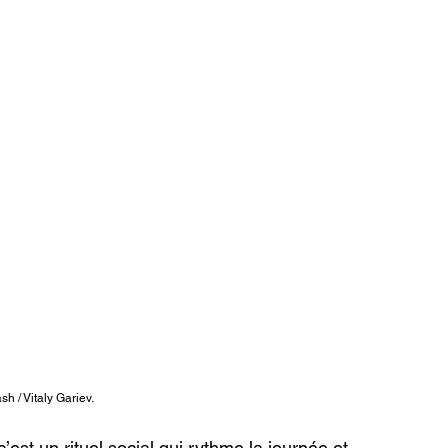
h / Vitaly Gariev.
c’est un rituel social qui rythme la journée et 