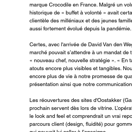
marque Crocodile en France. Malgré un volu
historique de « buffet à volonté » avait cer
clientèle des milléniaux et des jeunes fami
aussi fortement évolué depuis la pandémie.
Certes, avec l'arrivée de David Van den Weg
marché pouvait s’attendre à un mandat de t
« nouveau chef, nouvelle stratégie ». « En
atouts encore plus visibles et tangibles. No
encore plus de vie à notre promesse de quali
présentation ainsi que notre communication »
Les réouvertures des sites d'Oostakker (G
prochain servent dès lors de vitrine. L’opér
le look and feel et comprendrait un vrai re
parcours client (design, fluidité) pour gomme
qui pouvait lui coller à l’enseigne.